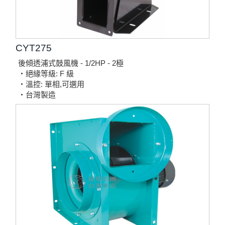
CYT275
後傾透浦式鼓風機 - 1/2HP - 2極
‧絕緣等級: F 級
‧溫控: 單相,可選用
‧台灣製造