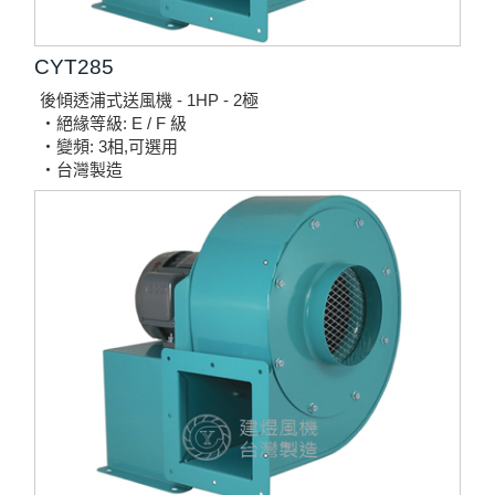
CYT285
後傾透浦式送風機 - 1HP - 2極
‧絕緣等級: E / F 級
‧變頻: 3相,可選用
‧台灣製造