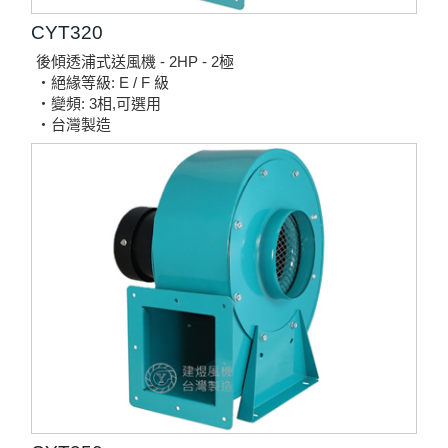
CYT320
後傾透浦式送風機 - 2HP - 2極
‧絕緣等級: E / F 級
‧變頻: 3相,可選用
‧台灣製造