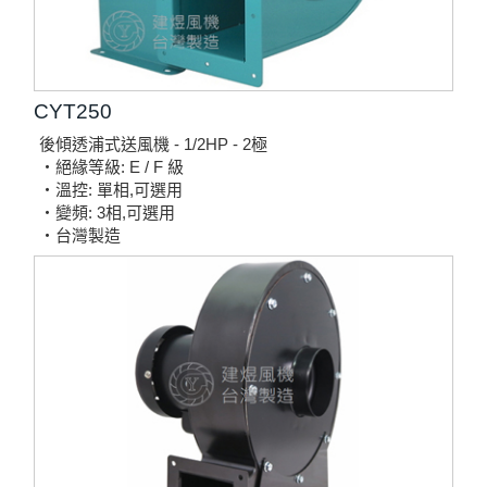
CYT250
後傾透浦式送風機 - 1/2HP - 2極
‧絕緣等級: E / F 級
‧溫控: 單相,可選用
‧變頻: 3相,可選用
‧台灣製造