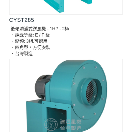
CYST285
後傾透浦式送風機 - 1HP - 2極
‧絕緣等級: E / F 級
‧變頻: 3相,可選用
‧四角型，方便安裝
‧台灣製造