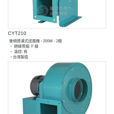
CYT210
後傾透浦式送風機 - 200W - 2極
‧ 絕緣等級: F 級
‧ 溫控: 有
‧台灣製造