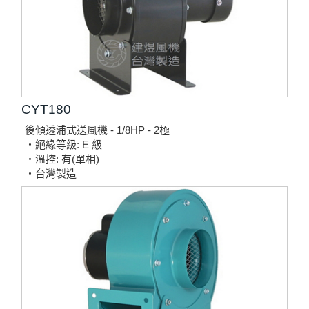
CYT180
後傾透浦式送風機 - 1/8HP - 2極
‧絕緣等級: E 級
‧溫控: 有(單相)
‧台灣製造