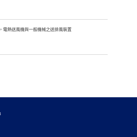
，電熱送風機與一般機械之送排風裝置
3