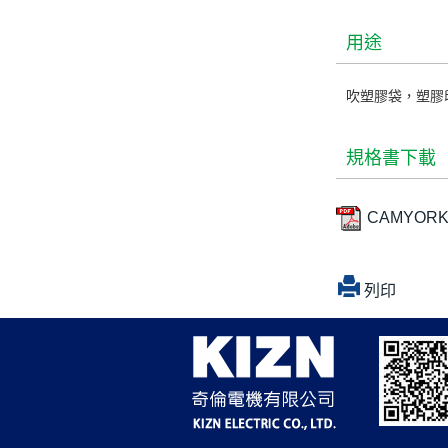
用途
吹塑膠袋，塑膠
規格書下載
CAMYORK-
列印