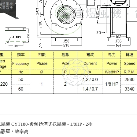
 CYT180-後傾透浦式送風機 - 1/8HP - 2極
高靜壓，效率高