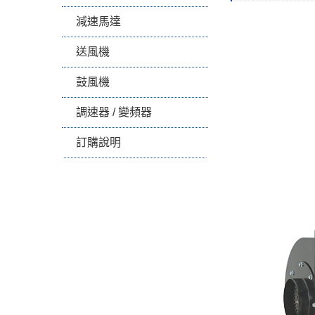
減速馬達
送風機
鼓風機
調速器 / 變頻器
訂購說明