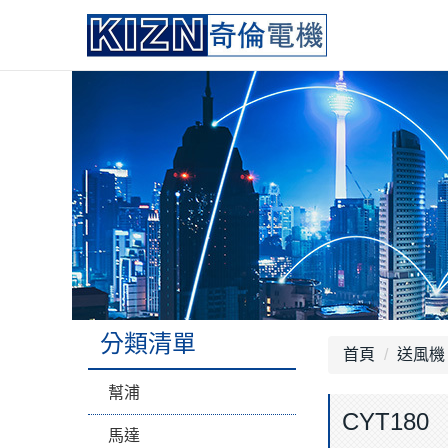
分類清單
首頁
送風機
幫浦
CYT180
馬達