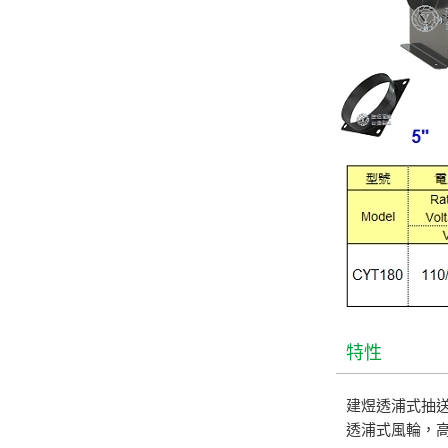
特性
建煜透浦式抽送風機
透浦式風輪，