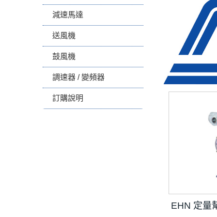
減速馬達
送風機
鼓風機
調速器 / 變頻器
訂購說明
EHN 定量